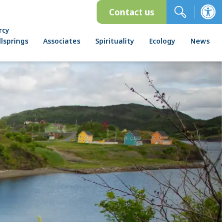
Contact us
rcy
lsprings
Associates
Spirituality
Ecology
News