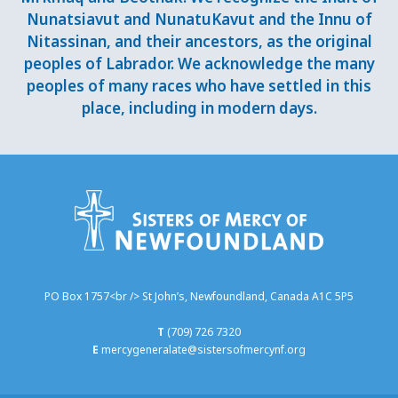
Nunatsiavut and NunatuKavut and the Innu of
Nitassinan, and their ancestors, as the original
peoples of Labrador. We acknowledge the many
peoples of many races who have settled in this
place, including in modern days.
PO Box 1757<br /> St John’s, Newfoundland, Canada A1C 5P5
T
(709) 726 7320
E
mercygeneralate@sistersofmercynf.org