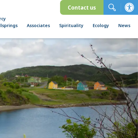
Contact us
rcy
lsprings
Associates
Spirituality
Ecology
News