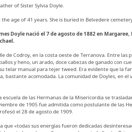
ther of Sister Sylvia Doyle.
the age of 41 years. She is buried in Belvedere cemetery
James Doyle nació el 7 de agosto de 1882 en Margaree,
chael.
alle de Codroy, en la costa oeste de Terranova. Entre las 
llos y heno, un arado, doce cabezas de ganado con cuerno
y su telar manual para tejer tweed. Era evidente que la 
oca, bastante acomodada. La comunidad de Doyles, en el v
a escuela de las Hermanas de la Misericordia se traslada
noviembre de 1905 fue admitida como postulante de las He
ofesó el 28 de agosto de 1909.
a que «todas sus energías fueron dedicadas desinteresad