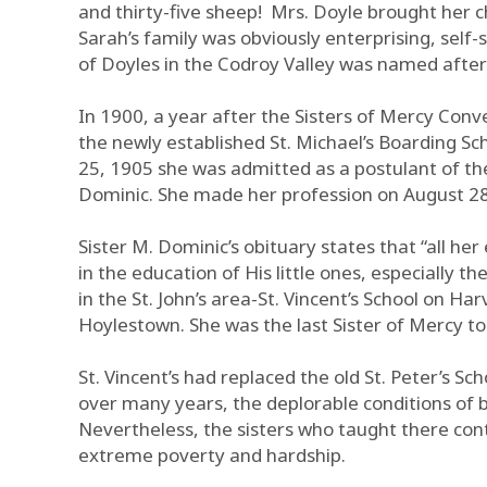
and thirty-five sheep! Mrs. Doyle brought her 
Sarah’s family was obviously enterprising, self
of Doyles in the Codroy Valley was named after
In 1900, a year after the Sisters of Mercy Con
the newly established St. Michael’s Boarding Sch
25, 1905 she was admitted as a postulant of th
Dominic. She made her profession on August 28
Sister M. Dominic’s obituary states that “all he
in the education of His little ones, especially t
in the St. John’s area-St. Vincent’s School on Har
Hoylestown. She was the last Sister of Mercy to t
St. Vincent’s had replaced the old St. Peter’s 
over many years, the deplorable conditions of b
Nevertheless, the sisters who taught there conti
extreme poverty and hardship.