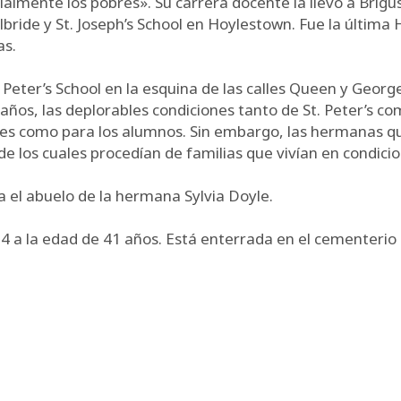
lmente los pobres». Su carrera docente la llevó a Brigus 
ilbride y St. Joseph’s School en Hoylestown. Fue la últim
as.
t. Peter’s School en la esquina de las calles Queen y Geor
os, las deplorables condiciones tanto de St. Peter’s com
sores como para los alumnos. Sin embargo, las hermanas q
a de los cuales procedían de familias que vivían en condi
 el abuelo de la hermana Sylvia Doyle.
4 a la edad de 41 años. Está enterrada en el cementerio