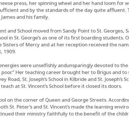
cheese press, her spinning wheel and her hand loom for 
-sufficient and by the standards of the day quite affluen
 James and his family.
vent and School moved from Sandy Point to St. Georges, 
ool in St. George’s as one of its first boarding students
e Sisters of Mercy and at her reception received the nam
, 1909.
r energies were unselfishly andunsparingly devoted to the
he poor.” Her teaching career brought her to Brigus and to
vey Road, St. Joseph’s School in Kilbride and St. Joseph’s Sc
each at St. Vincent’s School before it closed its doors.
School on the corner of Queen and George Streets. Accordi
oth St. Peter’s and St. Vincent’s made the learning envir
nued their ministry faithfully to the benefit of the chil