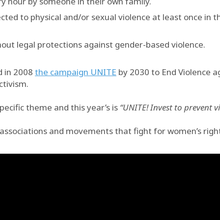
ry hour by someone in their own family.
ed to physical and/or sexual violence at least once in t
hout legal protections against gender-based violence.
d in 2008
the campaign UNITE
by 2030 to End Violence a
ctivism.
ecific theme and this year’s is
“UNITE! Invest to prevent v
r associations and movements that fight for women’s righ