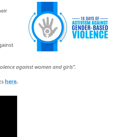
heir
gainst
iolence against women and girls”.
ts
here
.