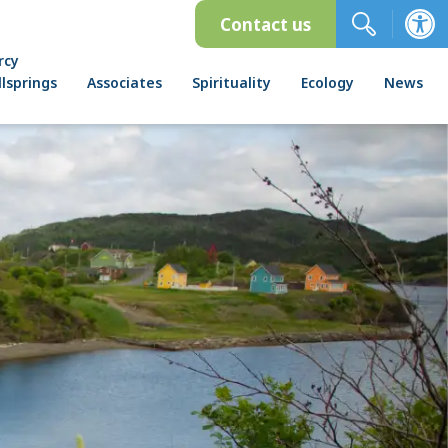
Contact us
rcy
lsprings
Associates
Spirituality
Ecology
News