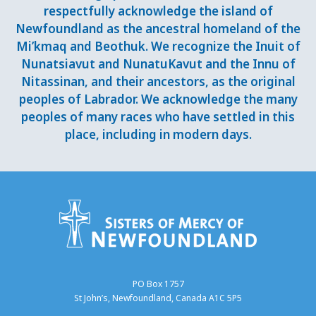
respectfully acknowledge the island of
Newfoundland as the ancestral homeland of the
Mi’kmaq and Beothuk. We recognize the Inuit of
Nunatsiavut and NunatuKavut and the Innu of
Nitassinan, and their ancestors, as the original
peoples of Labrador. We acknowledge the many
peoples of many races who have settled in this
place, including in modern days.
PO Box 1757
St John’s, Newfoundland, Canada A1C 5P5