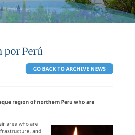
n por Perú
GO BACK TO ARCHIVE NEWS
yeque region of northern Peru who are
eir area who are
nfrastructure, and