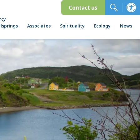
Contact us
rcy
lsprings
Associates
Spirituality
Ecology
News