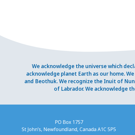
We acknowledge the universe which decla
acknowledge planet Earth as our home. We 
and Beothuk. We recognize the Inuit of Nuna
of Labrador. We acknowledge the
PO Box 1757
St John’s, Newfoundland, Canada A1C 5P5