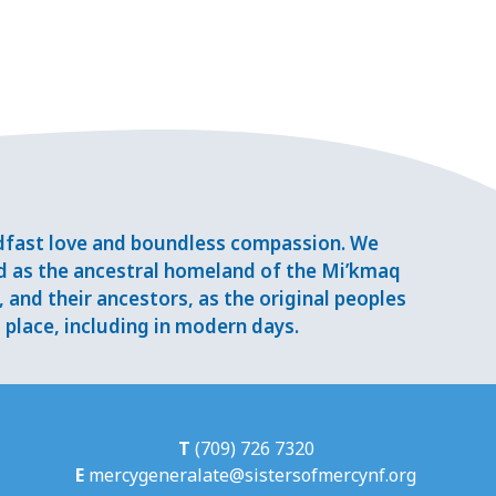
adfast love and boundless compassion. We
d as the ancestral homeland of the Mi’kmaq
and their ancestors, as the original peoples
place, including in modern days.
T
(709) 726 7320
E
mercygeneralate@sistersofmercynf.org