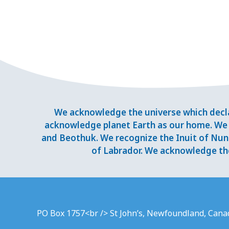
We acknowledge the universe which decla
acknowledge planet Earth as our home. We 
and Beothuk. We recognize the Inuit of Nuna
of Labrador. We acknowledge the
PO Box 1757<br /> St John’s, Newfoundland, Cana