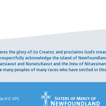
res the glory of its Creator, and proclaims God’s ste
respectfully acknowledge the island of Newfoundlan
tsiavut and NunatuKavut and the Innu of Nitassinan, 
 many peoples of many races who have settled in this 
da A1C 5P5