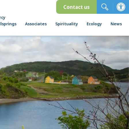
Contact us
rcy
lsprings
Associates
Spirituality
Ecology
News