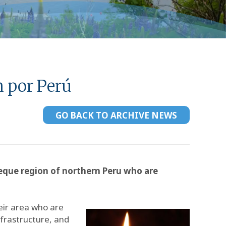
n por Perú
GO BACK TO ARCHIVE NEWS
yeque region of northern Peru who are
eir area who are
nfrastructure, and