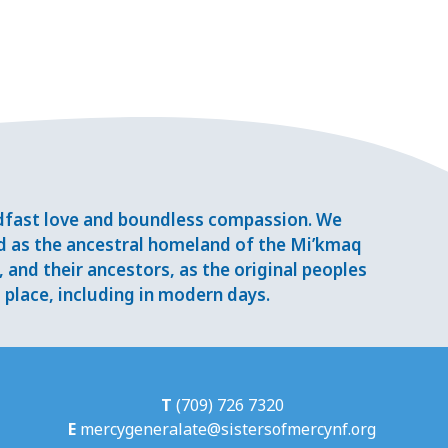
adfast love and boundless compassion. We
d as the ancestral homeland of the Mi’kmaq
and their ancestors, as the original peoples
place, including in modern days.
T
(709) 726 7320
E
mercygeneralate@sistersofmercynf.org