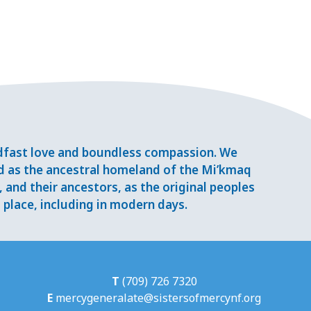
adfast love and boundless compassion. We
d as the ancestral homeland of the Mi’kmaq
and their ancestors, as the original peoples
place, including in modern days.
T
(709) 726 7320
E
mercygeneralate@sistersofmercynf.org