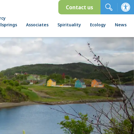
Contact us
rcy
lsprings
Associates
Spirituality
Ecology
News