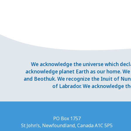
We acknowledge the universe which decla
acknowledge planet Earth as our home. We 
and Beothuk. We recognize the Inuit of Nuna
of Labrador. We acknowledge the
PO Box 1757
St John’s, Newfoundland, Canada A1C 5P5