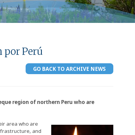
n por Perú
GO BACK TO ARCHIVE NEWS
yeque region of northern Peru who are
eir area who are
nfrastructure, and