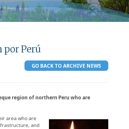
n por Perú
GO BACK TO ARCHIVE NEWS
yeque region of northern Peru who are
eir area who are
nfrastructure, and