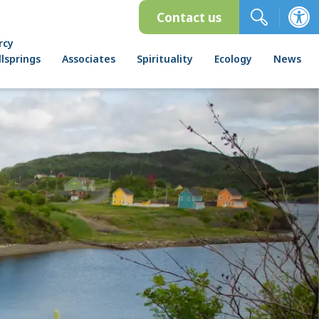
Contact us
rcy
lsprings
Associates
Spirituality
Ecology
News