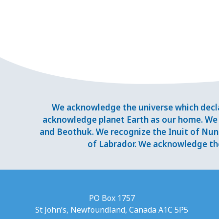
We acknowledge the universe which decla
acknowledge planet Earth as our home. We 
and Beothuk. We recognize the Inuit of Nuna
of Labrador. We acknowledge the
PO Box 1757
St John’s, Newfoundland, Canada A1C 5P5