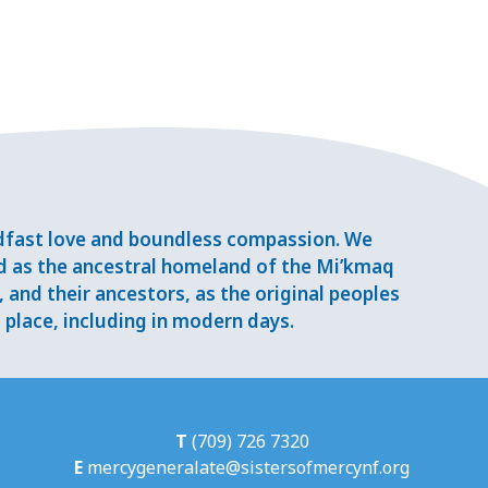
adfast love and boundless compassion. We
d as the ancestral homeland of the Mi’kmaq
and their ancestors, as the original peoples
place, including in modern days.
T
(709) 726 7320
E
mercygeneralate@sistersofmercynf.org