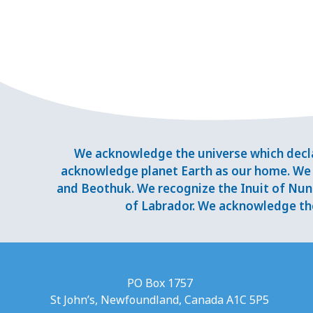
We acknowledge the universe which decla
acknowledge planet Earth as our home. We 
and Beothuk. We recognize the Inuit of Nuna
of Labrador. We acknowledge the
PO Box 1757
St John’s, Newfoundland, Canada A1C 5P5