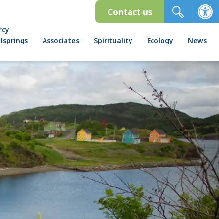
Contact us
rcy
lsprings
Associates
Spirituality
Ecology
News