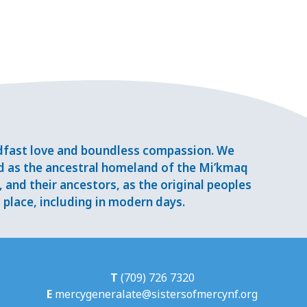
adfast love and boundless compassion. We
d as the ancestral homeland of the Mi’kmaq
and their ancestors, as the original peoples
place, including in modern days.
T
(709) 726 7320
E
mercygeneralate@sistersofmercynf.org