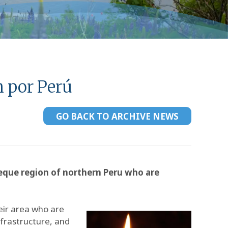
n por Perú
GO BACK TO ARCHIVE NEWS
yeque region of northern Peru who are
eir area who are
nfrastructure, and