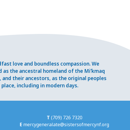
adfast love and boundless compassion. We
d as the ancestral homeland of the Mi’kmaq
and their ancestors, as the original peoples
place, including in modern days.
T
(709) 726 7320
E
mercygeneralate@sistersofmercynf.org