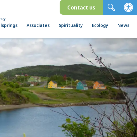
Contact us
rcy
lsprings
Associates
Spirituality
Ecology
News