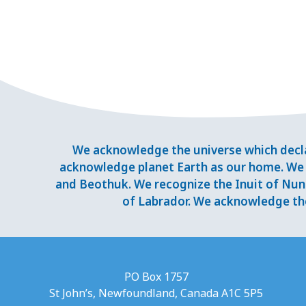
We acknowledge the universe which decla
acknowledge planet Earth as our home. We 
and Beothuk. We recognize the Inuit of Nuna
of Labrador. We acknowledge the
PO Box 1757
St John’s, Newfoundland, Canada A1C 5P5