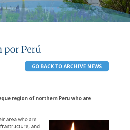
n por Perú
GO BACK TO ARCHIVE NEWS
yeque region of northern Peru who are
eir area who are
nfrastructure, and