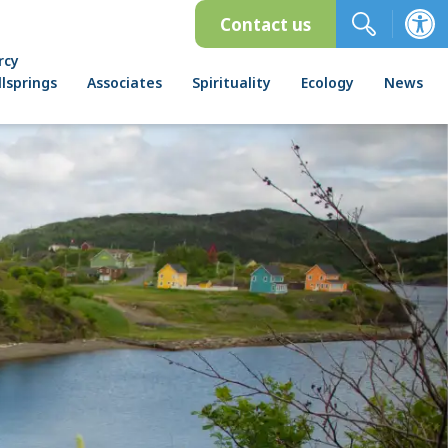
Contact us
rcy
lsprings
Associates
Spirituality
Ecology
News