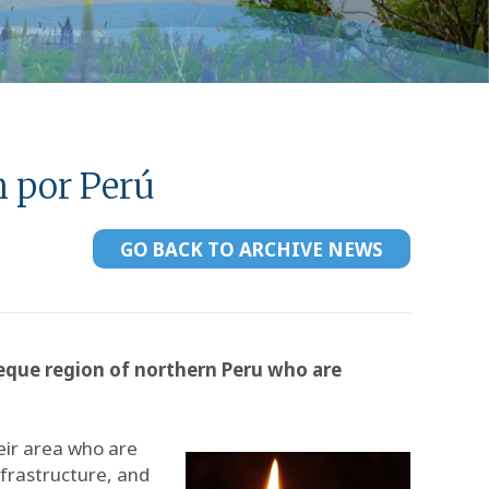
n por Perú
GO BACK TO ARCHIVE NEWS
yeque region of northern Peru who are
eir area who are
nfrastructure, and