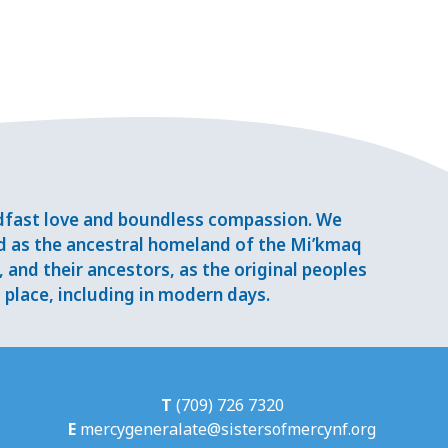
adfast love and boundless compassion. We
d as the ancestral homeland of the Mi’kmaq
and their ancestors, as the original peoples
place, including in modern days.
T
(709) 726 7320
E
mercygeneralate@sistersofmercynf.org