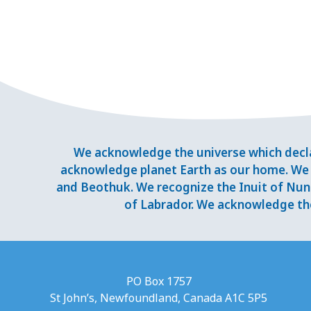
We acknowledge the universe which decla
acknowledge planet Earth as our home. We 
and Beothuk. We recognize the Inuit of Nuna
of Labrador. We acknowledge the
PO Box 1757
St John’s, Newfoundland, Canada A1C 5P5